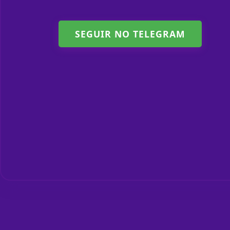
SEGUIR NO TELEGRAM