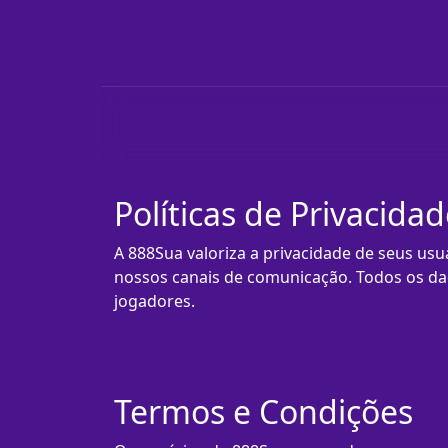
Políticas de Privacida
A 888Sua valoriza a privacidade de seus us
nossos canais de comunicação. Todos os dad
jogadores.
Termos e Condições