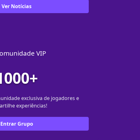
Ver Notícias
Comunidade VIP
1000+
unidade exclusiva de jogadores e
rtilhe experiências!
Entrar Grupo