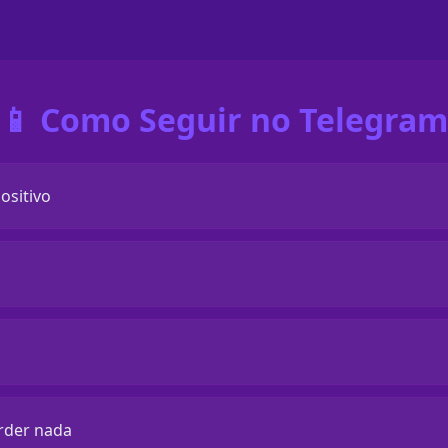
📱 Como Seguir no Telegram
ositivo
erder nada