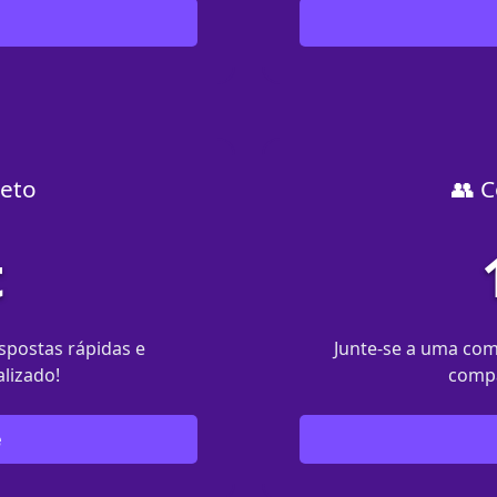
reto
👥 
t
espostas rápidas e
Junte-se a uma com
lizado!
compa
e