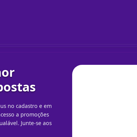
hor
postas
us no cadastro e em
acesso a promoções
ualável. Junte-se aos