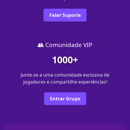
Falar Suporte
👥 Comunidade VIP
1000+
Junte-se a uma comunidade exclusiva de
jogadores e compartilhe experiências!
Entrar Grupo