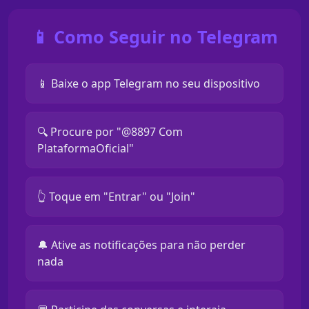
📱 Como Seguir no Telegram
📱 Baixe o app Telegram no seu dispositivo
🔍 Procure por "@8897 Com
PlataformaOficial"
👆 Toque em "Entrar" ou "Join"
🔔 Ative as notificações para não perder
nada