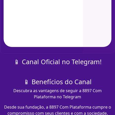
📱 Canal Oficial no Telegram!
📱 Benefícios do Canal
Descubra as vantagens de seguir a 8897 Com
Plataforma no Telegram
Desde sua fundação, a 8897 Com Plataforma cumpre o
compromisso com seus clientes e com a sociedade,