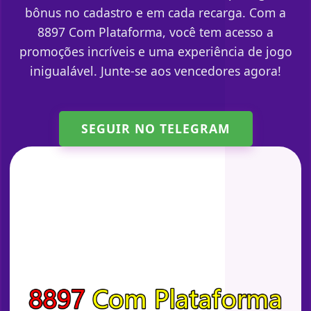
bônus no cadastro e em cada recarga. Com a
8897 Com Plataforma, você tem acesso a
promoções incríveis e uma experiência de jogo
inigualável. Junte-se aos vencedores agora!
SEGUIR NO TELEGRAM