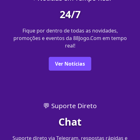
24/7
Fique por dentro de todas as novidades,
promoções e eventos da 88Jogo.Com em tempo
real!
Ver Notícias
💬 Suporte Direto
Chat
Suporte direto via Telegram, respostas rápidas e