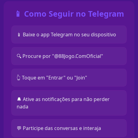
📱 Como Seguir no Telegram
📱 Baixe o app Telegram no seu dispositivo
🔍 Procure por "@88Jogo.ComOficial"
👆 Toque em "Entrar" ou "Join"
🔔 Ative as notificações para não perder
nada
💬 Participe das conversas e interaja