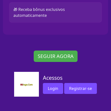
🎁 Receba bônus exclusivos
automaticamente
SEGUIR AGORA
Acessos
Login
Registrar-se