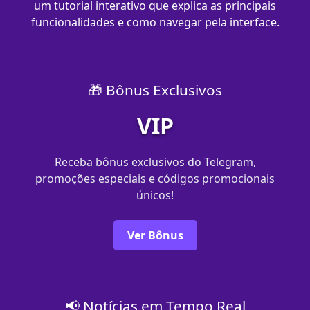
um tutorial interativo que explica as principais
funcionalidades e como navegar pela interface.
🎁 Bônus Exclusivos
VIP
Receba bônus exclusivos do Telegram,
promoções especiais e códigos promocionais
únicos!
Ver Bônus
📢 Notícias em Tempo Real