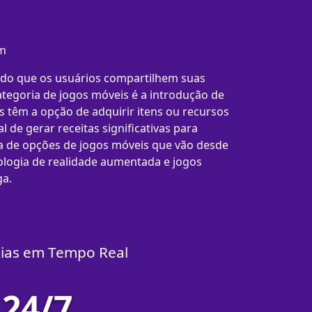
am
ndo que os usuários compartilhem suas
egoria de jogos móveis é a introdução de
 têm a opção de adquirir itens ou recursos
de gerar receitas significativas para
 de opções de jogos móveis que vão desde
ologia de realidade aumentada e jogos
ga.
cias em Tempo Real
24/7