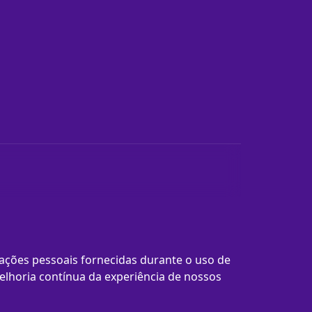
ações pessoais fornecidas durante o uso de
elhoria contínua da experiência de nossos