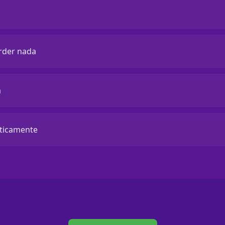
erder nada
a
aticamente