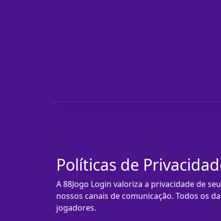
Políticas de Privacida
A 88Jogo Login valoriza a privacidade de s
nossos canais de comunicação. Todos os dad
jogadores.