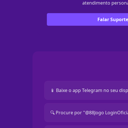
atendimento persona
Falar Suport
📱 Baixe o app Telegram no seu disp
🔍 Procure por "@88Jogo LoginOfici