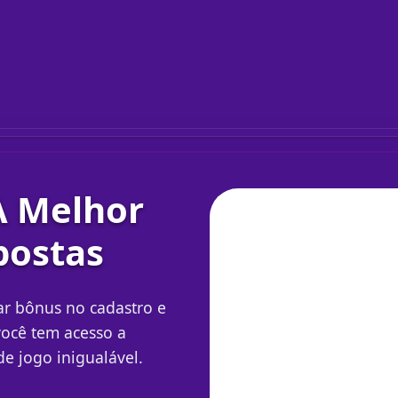
A Melhor
postas
ar bônus no cadastro e
você tem acesso a
e jogo inigualável.