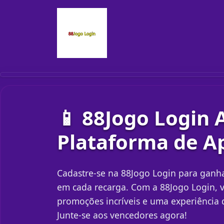
📱 88Jogo Login 
Plataforma de A
Cadastre-se na 88Jogo Login para ganh
em cada recarga. Com a 88Jogo Login, 
promoções incríveis e uma experiência d
Junte-se aos vencedores agora!