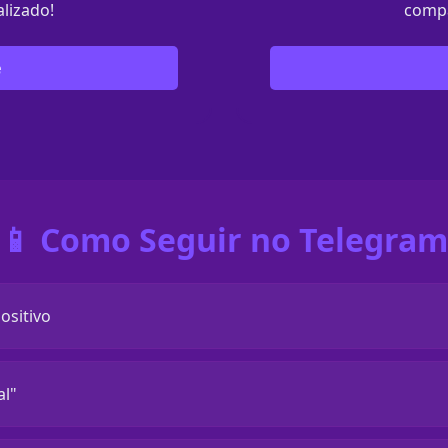
lizado!
compa
e
📱 Como Seguir no Telegram
ositivo
al"