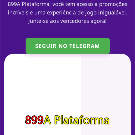
899A Plataforma, você tem acesso a promoções
incríveis e uma experiência de jogo inigualável.
Junte-se aos vencedores agora!
SEGUIR NO TELEGRAM