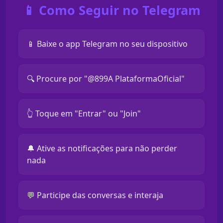
📱 Como Seguir no Telegram
📱 Baixe o app Telegram no seu dispositivo
🔍 Procure por "@899A PlataformaOficial"
👆 Toque em "Entrar" ou "Join"
🔔 Ative as notificações para não perder
nada
💬 Participe das conversas e interaja