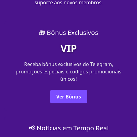
suporte aos novos membros.
🎁 Bônus Exclusivos
VIP
Receba bônus exclusivos do Telegram,
promoções especiais e códigos promocionais
únicos!
Ver Bônus
📢 Notícias em Tempo Real