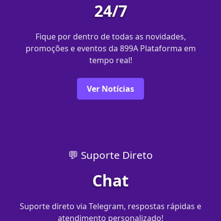
24/7
Fique por dentro de todas as novidades,
promoções e eventos da 899A Plataforma em
tempo real!
Ver Notícias
💬 Suporte Direto
Chat
Suporte direto via Telegram, respostas rápidas e
atendimento personalizado!