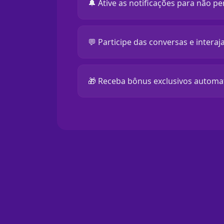
🔔 Ative as notificações para não p
💬 Participe das conversas e interaj
🎁 Receba bônus exclusivos autom