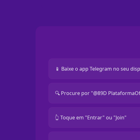
📱 Baixe o app Telegram no seu disp
🔍 Procure por "@89D PlataformaOfi
👆 Toque em "Entrar" ou "Join"