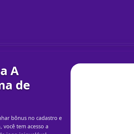
ma A
ma de
nhar bônus no cadastro e
, você tem acesso a