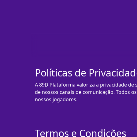
Políticas de Privacida
A 89D Plataforma valoriza a privacidade de
de nossos canais de comunicação. Todos os 
nossos jogadores.
Termos e Condições