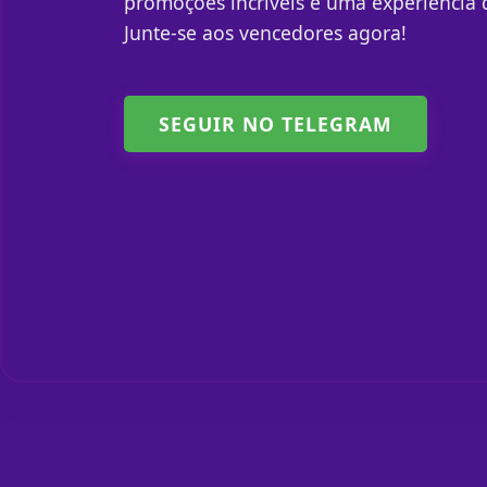
promoções incríveis e uma experiência d
Junte-se aos vencedores agora!
SEGUIR NO TELEGRAM