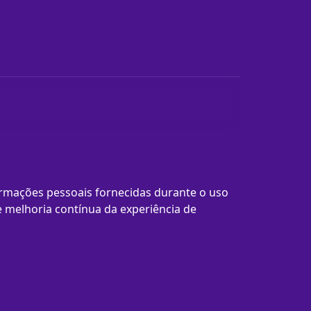
ormações pessoais fornecidas durante o uso
e melhoria contínua da experiência de