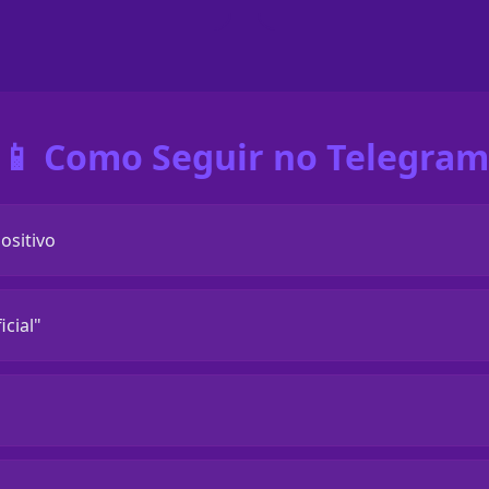
📱 Como Seguir no Telegram
ositivo
cial"