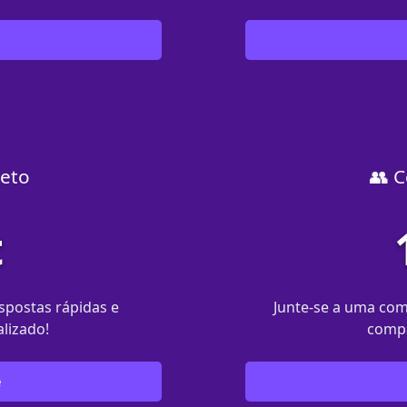
reto
👥 
t
espostas rápidas e
Junte-se a uma com
lizado!
compa
e