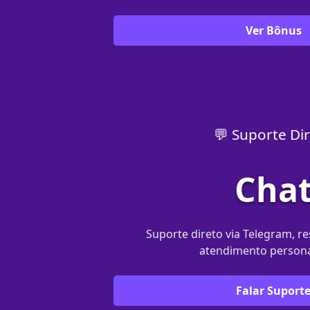
Ver Bônus
💬 Suporte Di
Cha
Suporte direto via Telegram, r
atendimento persona
Falar Suport