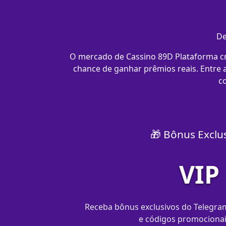
De
O mercado de Cassino 89D Plataforma cr
chance de ganhar prêmios reais. Entre 
c
🎁 Bônus Exclu
VIP
Receba bônus exclusivos do Telegra
e códigos promocionai