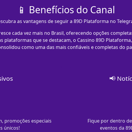
📱 Benefícios do Canal
scubra as vantagens de seguir a 89D Plataforma no Teleg
esce cada vez mais no Brasil, oferecendo opções completa
as plataformas que se destacam, o Cassino 89D Plataforma, 
onsolidou como uma das mais confiáveis e completas do paí
sivos
📢 Notí
m, promoções especiais
Fique por dentro d
s únicos!
eventos da 89