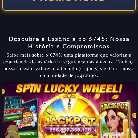
Descubra a Essência do 6745: Nossa
História e Compromissos
Saiba mais sobre o 6745, uma plataforma que valoriza a
experiência do usuário e a segurança nas apostas. Conheça
nossa missão, valores e a tecnologia que sustentam a nossa
comunidade de jogadores.