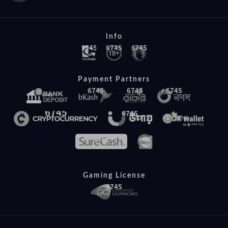
Info
Payment Partners
Gaming License