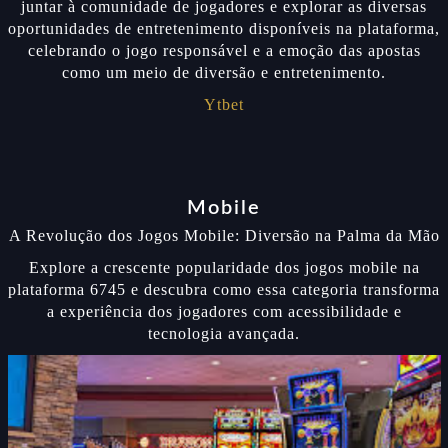
juntar à comunidade de jogadores e explorar as diversas
oportunidades de entretenimento disponíveis na plataforma,
celebrando o jogo responsável e a emoção das apostas
como um meio de diversão e entretenimento.
Ytbet
Mobile
A Revolução dos Jogos Mobile: Diversão na Palma da Mão
Explore a crescente popularidade dos jogos mobile na
plataforma 6745 e descubra como essa categoria transforma
a experiência dos jogadores com acessibilidade e
tecnologia avançada.