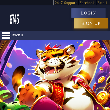
24*7 Support
Facebook
Email
LOGIN
SIGN UP
Menu