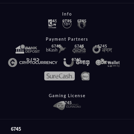
Info
Payment Partners
Gaming License