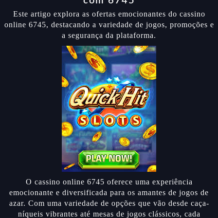
com 6745
Este artigo explora as ofertas emocionantes do cassino
online 6745, destacando a variedade de jogos, promoções e
a segurança da plataforma.
O cassino online 6745 oferece uma experiência
emocionante e diversificada para os amantes de jogos de
azar. Com uma variedade de opções que vão desde caça-
níqueis vibrantes até mesas de jogos clássicos, cada